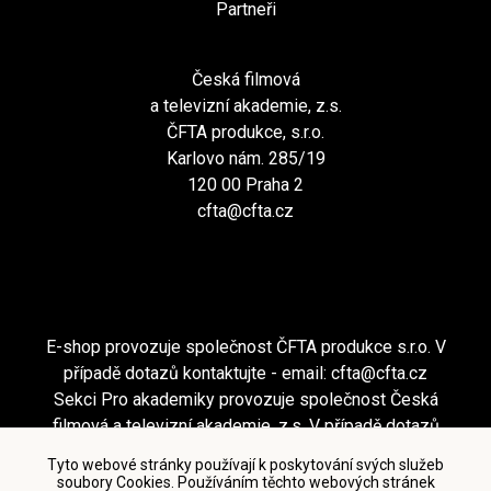
Partneři
Česká filmová
a televizní akademie, z.s.
ČFTA produkce, s.r.o.
Karlovo nám. 285/19
120 00 Praha 2
cfta@cfta.cz
E-shop provozuje společnost ČFTA produkce s.r.o. V
případě dotazů kontaktujte - email:
cfta@cfta.cz
Sekci Pro akademiky provozuje společnost Česká
filmová a televizní akademie, z.s. V případě dotazů
kontaktujte - email:
cfta@cfta.cz
Tyto webové stránky používají k poskytování svých služeb
soubory Cookies. Používáním těchto webových stránek