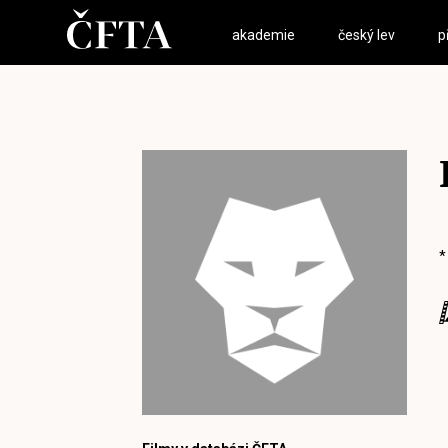
akademie
český lev
p
*