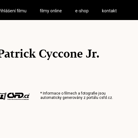
řihlášení filmu
filmy online
e-shop
kontakt
Patrick Cyccone Jr.
* Informace o filmech a fotografie jsou
automaticky generovány z portálu
csfd.cz
.