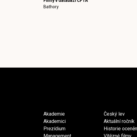
Filmy v databázi ČFTA
Bathory
Akademie
Český lev
Akademici
Aktuální ročník
Prezídium
Historie oceněn
Management
Vítězné filmy