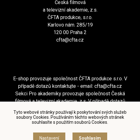
Česká filmová
a televizní akademie, z.s.
ČFTA produkce, s.r.o.
Karlovo nám. 285/19
120 00 Praha 2
cfta@cfta.cz
E-shop provozuje společnost ČFTA produkce s.r.o. V
případě dotazů kontaktujte - email:
cfta@cfta.cz
Sekci Pro akademiky provozuje společnost Česká
filmová a televizní akademie, z.s. V případě dotazů
kontaktujte - email:
cfta@cfta.cz
Tyto webové stránky používají k poskytování svých služeb
soubory Cookies. Používáním těchto webových stránek
souhlasíte s použitím souborů Cookies.
Podmínky užití a zásady ochrany osobních údajů
|
Nastavení cookies
Nastavení
Souhlasím