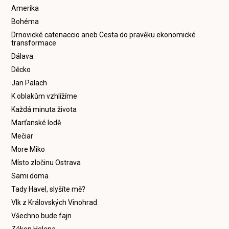
Amerika
Bohéma
Drnovické catenaccio aneb Cesta do pravěku ekonomické
transformace
Dálava
Děcko
Jan Palach
K oblakům vzhlížíme
Každá minuta života
Marťanské lodě
Mečiar
More Miko
Místo zločinu Ostrava
Sami doma
Tady Havel, slyšíte mě?
Vlk z Královských Vinohrad
Všechno bude fajn