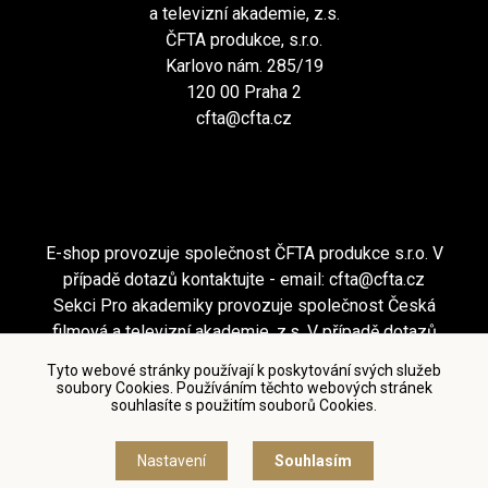
a televizní akademie, z.s.
ČFTA produkce, s.r.o.
Karlovo nám. 285/19
120 00 Praha 2
cfta@cfta.cz
E-shop provozuje společnost ČFTA produkce s.r.o. V
případě dotazů kontaktujte - email:
cfta@cfta.cz
Sekci Pro akademiky provozuje společnost Česká
filmová a televizní akademie, z.s. V případě dotazů
kontaktujte - email:
cfta@cfta.cz
Tyto webové stránky používají k poskytování svých služeb
soubory Cookies. Používáním těchto webových stránek
souhlasíte s použitím souborů Cookies.
Podmínky užití a zásady ochrany osobních údajů
|
Nastavení cookies
Nastavení
Souhlasím
© Česká filmová a televizní akademie, 2018 - 2026