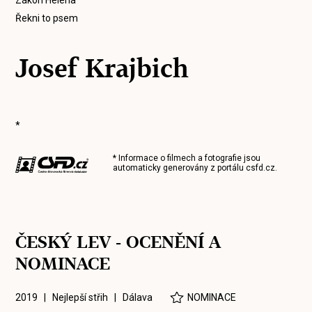
Zákon Helena
Řekni to psem
Josef Krajbich
*
* Informace o filmech a fotografie jsou
automaticky generovány z portálu
csfd.cz
.
ČESKÝ LEV - OCENĚNÍ A
NOMINACE
2019 | Nejlepší střih |
Dálava
NOMINACE