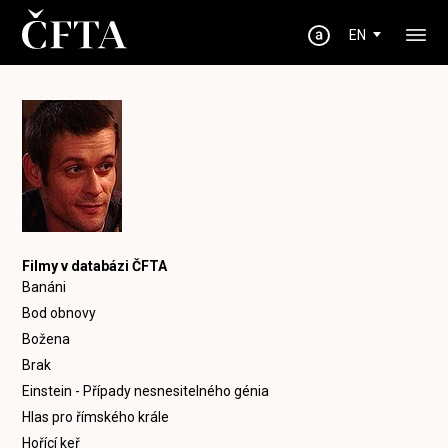
EN
Filmy v databázi ČFTA
Banáni
Bod obnovy
Božena
Brak
Einstein - Případy nesnesitelného génia
Hlas pro římského krále
Hořící keř