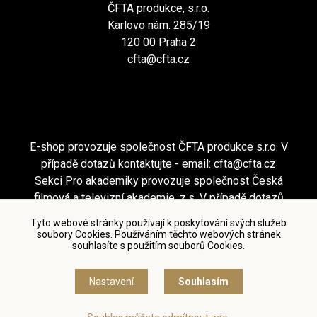
ČFTA produkce, s.r.o.
Karlovo nám. 285/19
120 00 Praha 2
cfta@cfta.cz
E-shop provozuje společnost ČFTA produkce s.r.o. V
případě dotazů kontaktujte - email:
cfta@cfta.cz
Sekci Pro akademiky provozuje společnost Česká
filmová a televizní akademie, z.s. V případě dotazů
kontaktujte - email:
cfta@cfta.cz
Tyto webové stránky používají k poskytování svých služeb
soubory Cookies. Používáním těchto webových stránek
souhlasíte s použitím souborů Cookies.
Podmínky užití a zásady ochrany osobních údajů
|
Nastavení cookies
Nastavení
Souhlasím
© Česká filmová a televizní akademie, 2018 - 2026