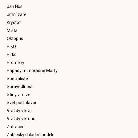
Jan Hus
Jitřní záře
Kryštof
Místa
Oktopus
PIKO
Pirko
Proměny
Případy mimořádné Marty
Specialisté
Spravedlnost
Stíny v mlze
Svět pod hlavou
Vraždy v kraji
Vraždy v kruhu
Zatracení
Záblesky chladné neděle