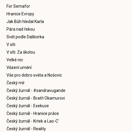
For Semafor
Hranice Evropy
Jak Bůh hledal Karla
Pára nad řekou
Svět podle Daliborka
V síti
V síti: Za školou
Velké nic
Vězení umění
Vše pro dobro světa a Nošovic
Český mír
Český žurnál - #sandravugande
Český žurnál - Bratři Okamurovi
Český žurnál - Exekuce
Český žurnál - Hranice práce
Český žurnál - Krtek a Lao-C'
Český žurnál - Reality