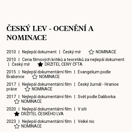
ČESKÝ LEV - OCENĚNÍ A
NOMINACE
2010 | Nejlepší dokument |
Český mír
NOMINACE
2010 | Cena filmových kritiků a teoretiků za nejlepší dokument
|
Český mír
DRŽITEL CENY ČFTA
2015 | Nejlepší dokumentární film |
Evangelium podle
Brabence
NOMINACE
2017 | Nejlepší dokumentární film |
Český žurnál - Hranice
práce
NOMINACE
2017 | Nejlepší dokumentární film |
Svět podle Daliborka
NOMINACE
2020 | Nejlepší dokumentární film |
V síti
DRŽITEL ČESKÉHO LVA
2023 | Nejlepší dokumentární film |
Velké nic
NOMINACE