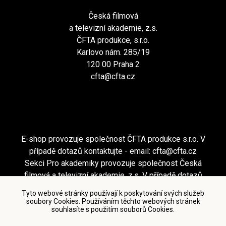
Česká filmová
a televizní akademie, z.s.
ČFTA produkce, s.r.o.
Karlovo nám. 285/19
120 00 Praha 2
cfta@cfta.cz
E-shop provozuje společnost ČFTA produkce s.r.o. V
případě dotazů kontaktujte - email:
cfta@cfta.cz
Sekci Pro akademiky provozuje společnost Česká
filmová a televizní akademie, z.s. V případě dotazů
kontaktujte - email:
cfta@cfta.cz
Tyto webové stránky používají k poskytování svých služeb
soubory Cookies. Používáním těchto webových stránek
souhlasíte s použitím souborů Cookies.
Podmínky užití a zásady ochrany osobních údajů
|
Nastavení cookies