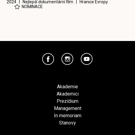
2024 | Nejlepší dokumentární film |
Hranice Evropy
NOMINACE
Akademie
Akademici
Prezídium
Management
In memoriam
Stanovy