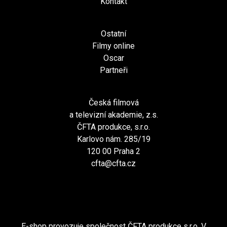
Kontakt
Ostatní
Filmy online
Oscar
Partneři
Česká filmová
a televizní akademie, z.s.
ČFTA produkce, s.r.o.
Karlovo nám. 285/19
120 00 Praha 2
cfta@cfta.cz
E-shop provozuje společnost ČFTA produkce s.r.o. V