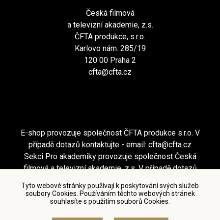
Česká filmová
a televizní akademie, z.s.
ČFTA produkce, s.r.o.
Karlovo nám. 285/19
120 00 Praha 2
cfta@cfta.cz
E-shop provozuje společnost ČFTA produkce s.r.o. V
případě dotazů kontaktujte - email:
cfta@cfta.cz
Sekci Pro akademiky provozuje společnost Česká
filmová a televizní akademie, z.s. V případě dotazů
kontaktujte - email:
cfta@cfta.cz
Tyto webové stránky používají k poskytování svých služeb
soubory Cookies. Používáním těchto webových stránek
souhlasíte s použitím souborů Cookies.
Podmínky užití a zásady ochrany osobních údajů
|
Nastavení cookies