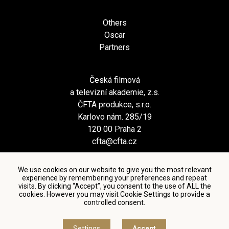
Others
Oscar
Partners
Česká filmová
a televizní akademie, z.s.
ČFTA produkce, s.r.o.
Karlovo nám. 285/19
120 00 Praha 2
cfta@cfta.cz
We use cookies on our website to give you the most relevant
experience by remembering your preferences and repeat
visits. By clicking “Accept”, you consent to the use of ALL the
cookies. However you may visit Cookie Settings to provide a
controlled consent.
Terms and conditions of using personal data and privacy
policy
|
Cookie settings
Settings
Accept