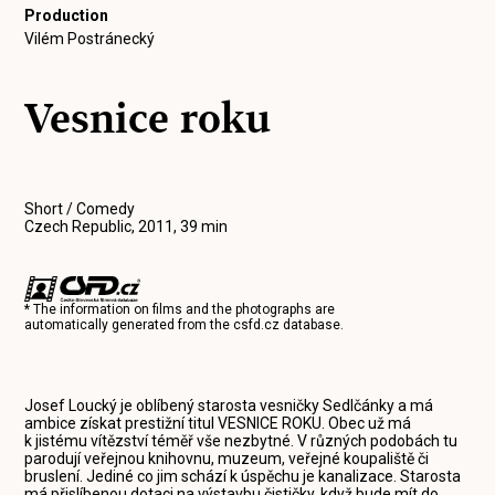
Production
Vilém Postránecký
Vesnice roku
Short / Comedy
Czech Republic, 2011, 39 min
* The information on films and the photographs are
automatically generated from the
csfd.cz
database.
Josef Loucký je oblíbený starosta vesničky Sedlčánky a má
ambice získat prestižní titul VESNICE ROKU. Obec už má
k jistému vítězství téměř vše nezbytné. V různých podobách tu
parodují veřejnou knihovnu, muzeum, veřejné koupaliště či
bruslení. Jediné co jim schází k úspěchu je kanalizace. Starosta
má přislíbenou dotaci na výstavbu čističky, když bude mít do