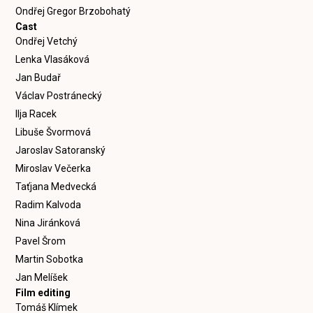
Ondřej Gregor Brzobohatý
Cast
Ondřej Vetchý
Lenka Vlasáková
Jan Budař
Václav Postránecký
Ilja Racek
Libuše Švormová
Jaroslav Satoranský
Miroslav Večerka
Taťjana Medvecká
Radim Kalvoda
Nina Jiránková
Pavel Šrom
Martin Sobotka
Jan Melíšek
Film editing
Tomáš Klímek