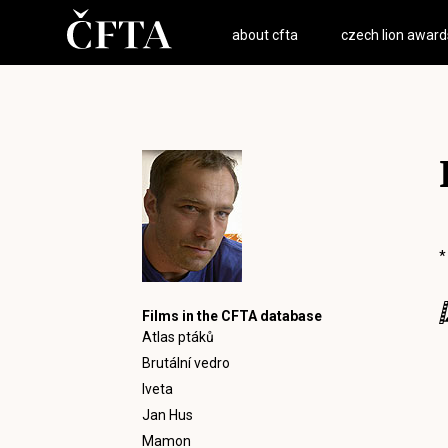
about cfta
czech lion award
*
Films in the CFTA database
Atlas ptáků
Brutální vedro
Iveta
Jan Hus
Mamon