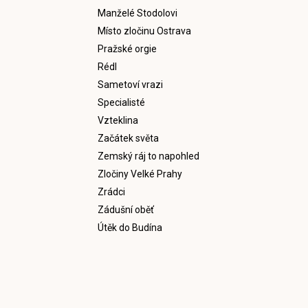
Manželé Stodolovi
Místo zločinu Ostrava
Pražské orgie
Rédl
Sametoví vrazi
Specialisté
Vzteklina
Začátek světa
Zemský ráj to napohled
Zločiny Velké Prahy
Zrádci
Zádušní oběť
Útěk do Budína