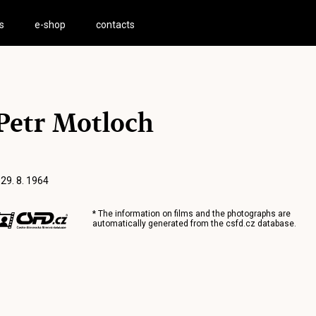
s
e-shop
contacts
Petr Motloch
 29. 8. 1964
* The information on films and the photographs are
automatically generated from the
csfd.cz
database.