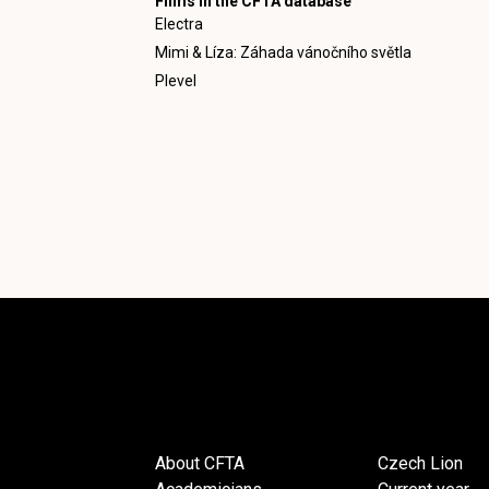
Films in the CFTA database
Electra
Mimi & Líza: Záhada vánočního světla
Plevel
About CFTA
Czech Lion