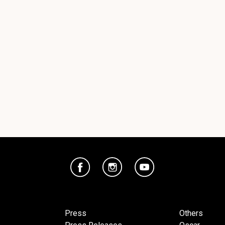
Press
Others