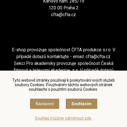
Karlovo nám. 285/19
120 00 Praha 2
cfta@cfta.cz
E-shop provozuje společnost ČFTA produkce s.r.o. V
případě dotazů kontaktujte - email:
cfta@cfta.cz
Sekci Pro akademiky provozuje společnost Česká
filmová a televizní akademie, z.s. V případě dotazů
kontaktujte - email:
cfta@cfta.cz
Tyto webové stránky používají k poskytování svých služeb
soubory Cookies. Používáním těchto webových stránek
souhlasíte s použitím souborů Cookies.
Podmínky užití a zásady ochrany osobních údajů
|
Nastavení cookies
Nastavení
Souhlasím
© Česká filmová a televizní akademie, 2018 - 2026
Souhlas můžete odmítnout zde.