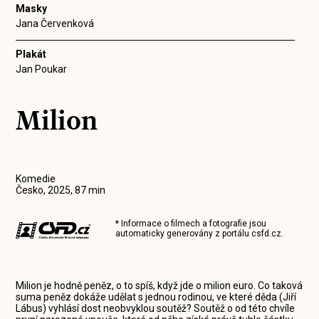
Masky
Jana Červenková
Plakát
Jan Poukar
Milion
Komedie
Česko, 2025, 87 min
* Informace o filmech a fotografie jsou
automaticky generovány z portálu
csfd.cz
.
Milion je hodně peněz, o to spíš, když jde o milion euro. Co taková
suma peněz dokáže udělat s jednou rodinou, ve které děda (Jiří
Lábus) vyhlásí dost neobvyklou soutěž? Soutěž o od této chvíle