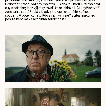
první narozené vnouče, které od něho získá právě tuhle částku.
Děda totiž prodal rodinný majetek – Slánskou horu! Dětí má dost
a ty si všechny bez výjimky myslí, že se zbláznil. A i když se tváří,
že je tahle soutěž holá blbost, v hlavách okamžitě začnou
soupeřit. A poté i konat… Kdo z nich vyhraje? Zvítězí nakonec
peníze nebo láska a rodinná soudržnost?