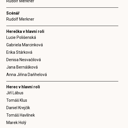
Rudolf Merkner
Scénář
Rudolf Merkner
Herečka v hlavní roli
Lucie Polišenská
Gabriela Marcinková
Erika Stárková
Denisa Nesvačilová
Jana Bernášková
Anna Jiřina Daňhelová
Herec v hlavní roli
Jiří Lábus
Tomáš Klus
Daniel Krejčík
Tomáš Havlínek
Marek Holý