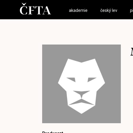
akademie
český lev
p