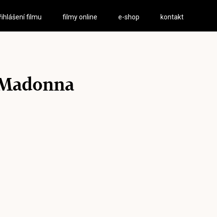
řihlášení filmu
filmy online
e-shop
kontakt
Madonna