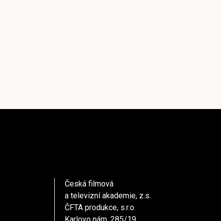
Česká filmová
a televizní akademie, z.s.
ČFTA produkce, s.r.o.
Karlovo nám. 285/19