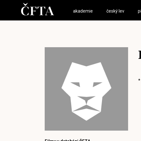
akademie
český lev
p
*