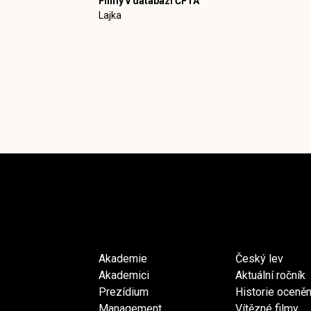
Filmy v databázi ČFTA
Lajka
Akademie
Český lev
Akademici
Aktuální ročník
Prezídium
Historie oceněn
Management
Vítězné filmy