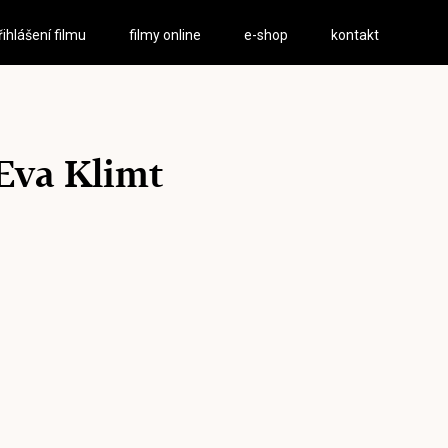
řihlášení filmu
filmy online
e-shop
kontakt
Eva Klimt