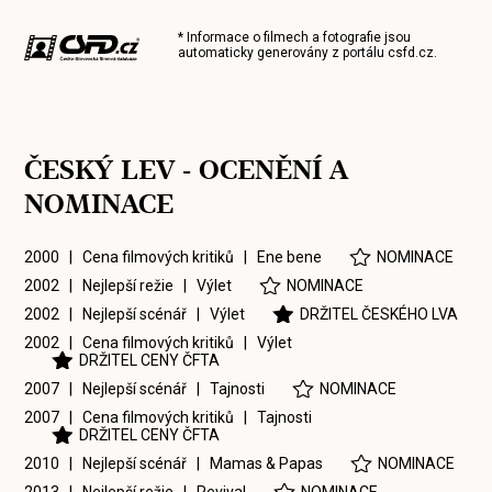
* Informace o filmech a fotografie jsou
automaticky generovány z portálu
csfd.cz
.
ČESKÝ LEV - OCENĚNÍ A
NOMINACE
2000 | Cena filmových kritiků |
Ene bene
NOMINACE
2002 | Nejlepší režie |
Výlet
NOMINACE
2002 | Nejlepší scénář |
Výlet
DRŽITEL ČESKÉHO LVA
2002 | Cena filmových kritiků |
Výlet
DRŽITEL CENY ČFTA
2007 | Nejlepší scénář |
Tajnosti
NOMINACE
2007 | Cena filmových kritiků |
Tajnosti
DRŽITEL CENY ČFTA
2010 | Nejlepší scénář |
Mamas & Papas
NOMINACE